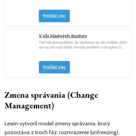
výskumu, ako dosaho...
Prečítať viac
V ríši hladných duchov
Tiež ste presvedčení, že závislosť sa vás netýka, lebo
ani vy, ani vaši blízki nemáte problém s drogami či
alkoholom? V ...
Prečítať viac
Zmena správania (Change
Management)
Lewin vytvoril model zmeny správania, ktorý
pozostáva z troch fáz: rozmrazenie (unfreezing),