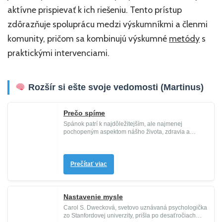
aktívne prispievať k ich riešeniu. Tento prístup
zdôrazňuje spoluprácu medzi výskumníkmi a členmi
komunity, pričom sa kombinujú výskumné
metódy
s
praktickými intervenciami.
Rozšír si ešte svoje vedomosti (Martinus)
Prečo spíme
Spánok patrí k najdôležitejším, ale najmenej
pochopeným aspektom nášho života, zdravia a
dlhovekosti. Donedávna vedci ne...
Prečítať viac
Nastavenie mysle
Carol S. Dwecková, svetovo uznávaná psychologička
zo Stanfordovej univerzity, prišla po desaťročiach