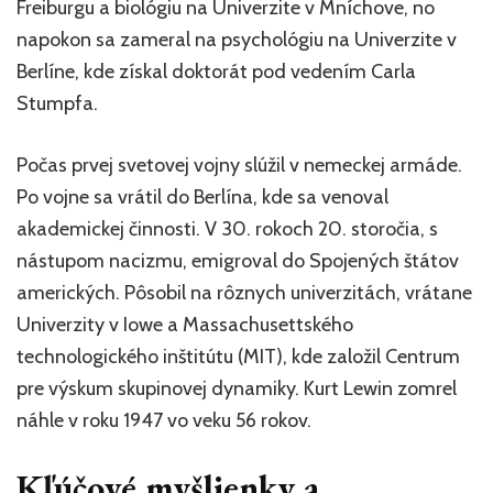
Freiburgu a biológiu na Univerzite v Mníchove, no
napokon sa zameral na psychológiu na Univerzite v
Berlíne, kde získal doktorát pod vedením Carla
Stumpfa.
Počas prvej svetovej vojny slúžil v nemeckej armáde.
Po vojne sa vrátil do Berlína, kde sa venoval
akademickej činnosti. V 30. rokoch 20. storočia, s
nástupom nacizmu, emigroval do Spojených štátov
amerických. Pôsobil na rôznych univerzitách, vrátane
Univerzity v Iowe a Massachusettského
technologického inštitútu (MIT), kde založil Centrum
pre výskum skupinovej dynamiky. Kurt Lewin zomrel
náhle v roku 1947 vo veku 56 rokov.
Kľúčové myšlienky a