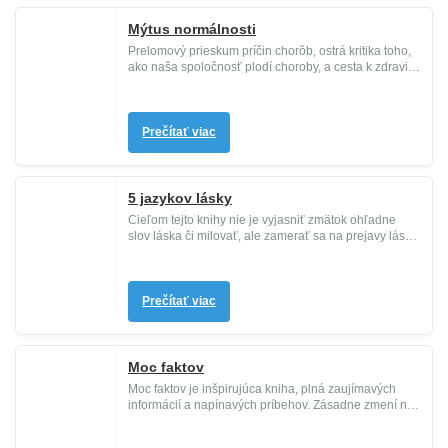
Mýtus normálnosti
Prelomový prieskum príčin chorôb, ostrá kritika toho,
ako naša spoločnosť plodí choroby, a cesta k zdraviu
a uzdraveniu ...
Prečítať viac
5 jazykov lásky
Cieľom tejto knihy nie je vyjasniť zmätok ohľadne
slov láska či milovať, ale zamerať sa na prejavy lásky,
ktorá je nevyh...
Prečítať viac
Moc faktov
Moc faktov je inšpirujúca kniha, plná zaujímavých
informácií a napínavých príbehov. Zásadne zmení náš
spôsob vnímania a ...