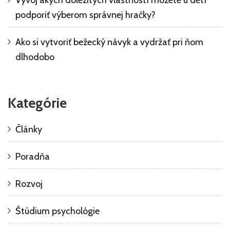
Vývoj akých dôležitých vlastností môžete u detí
podporiť výberom správnej hračky?
Ako si vytvoriť bežecký návyk a vydržať pri ňom
dlhodobo
Kategórie
Články
Poradňa
Rozvoj
Štúdium psychológie