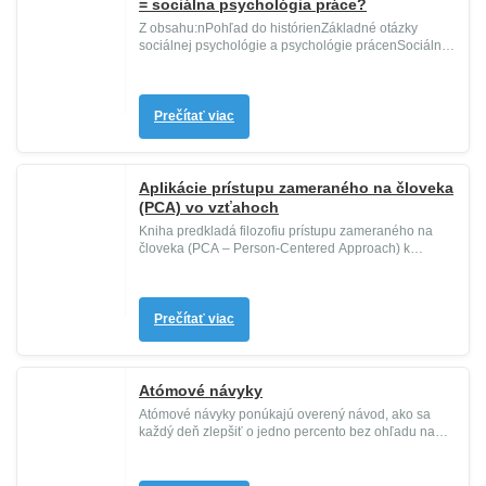
= sociálna psychológia práce?
Z obsahu:nPohľad do histórienZákladné otázky
sociálnej psychológie a psychológie prácenSociálna
psychológia
– Základ soc...
Prečítať viac
Aplikácie prístupu zameraného na človeka
(PCA) vo vzťahoch
Kniha predkladá filozofiu prístupu zameraného na
človeka (PCA – Person-Centered Approach) k
problémom jednotlivca a ľuds...
Prečítať viac
Atómové návyky
Atómové návyky ponúkajú overený návod, ako sa
každý deň zlepšiť o jedno percento bez ohľadu na
svoje ciele. Zmenia spôso...