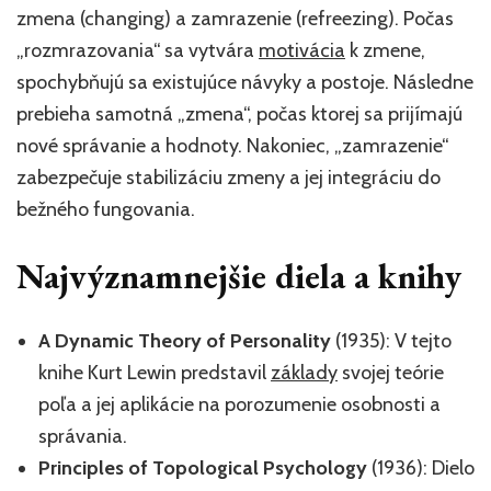
zmena (changing) a zamrazenie (refreezing). Počas
„rozmrazovania“ sa vytvára
motivácia
k zmene,
spochybňujú sa existujúce návyky a postoje. Následne
prebieha samotná „zmena“, počas ktorej sa prijímajú
nové správanie a hodnoty. Nakoniec, „zamrazenie“
zabezpečuje stabilizáciu zmeny a jej integráciu do
bežného fungovania.
Najvýznamnejšie diela a knihy
A Dynamic Theory of Personality
(1935): V tejto
knihe Kurt Lewin predstavil
základy
svojej teórie
poľa a jej aplikácie na porozumenie osobnosti a
správania.
Principles of Topological Psychology
(1936): Dielo