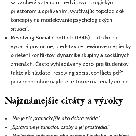
sa zaoberá vzťahom medzi psychologickým
priestorom a správaním, využívajúc topologické
koncepty na modelovanie psychologických
situácií.
Resolving Social Conflicts
(1948): Táto kniha,
vydaná posmrtne, predstavuje Lewinove myšlienky
o riešení konfliktov, dynamike skupiny a sociálnych
zmenách. Často vyhľadávaný zdroj pre študentov,
takže ak hľadáte „resolving social conflicts pdf“,
pravdepodobne nájdete užitočné materiály
online
.
Najznámejšie citáty a výroky
„Nie je nič praktickejšie ako dobrá teória.“
„Správanie je funkciou osoby a jej prostredia.“
„Najlepším spôsobom, ako pochopiť niekoho, je pokúsiť