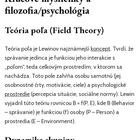
filozofia/psychológia
Teória poľa (Field Theory)
Teória poľa je Lewinov najznámejší
koncept
. Tvrdí, že
správanie jedinca je funkciou jeho interakcie s
„poľom“, teda celkovým prostredím, v ktorom sa
nachádza. Toto pole zahŕňa osobu samotnú (jej
osobnostné črty, motivácie, ciele) a psychologické
prostredie
(percepcia situácie, sociálne normy). Lewin
vyjadril túto teóriu rovnicou B = f(P, E), kde B (Behavior
– správanie) je funkciou (f) osoby (P – Person) a
prostredia (E – Environment).
Dynamika skupiny