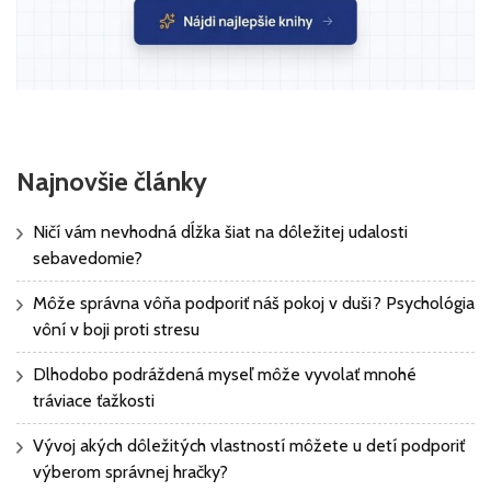
Najnovšie články
Ničí vám nevhodná dĺžka šiat na dôležitej udalosti
sebavedomie?
Môže správna vôňa podporiť náš pokoj v duši? Psychológia
vôní v boji proti stresu
Dlhodobo podráždená myseľ môže vyvolať mnohé
tráviace ťažkosti
Vývoj akých dôležitých vlastností môžete u detí podporiť
výberom správnej hračky?