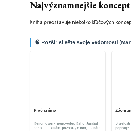
Najvýznamnejšie koncepty
Kniha predstavuje niekoľko kľúčových koncep
🧠 Rozšír si ešte svoje vedomosti (Mar
Proč sníme
Záchran
Renomovaný neurovědec Rahul Jandial
S vřelost
odhaluje aktuální poznatky o tom, jak nám
popisuje 