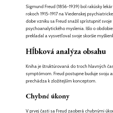
Sigmund Freud (1856-1939) bol rakúsky lekár
rokoch 1915-1917 na Viedenskej psychiatricke
dobe vzniku sa Freud snažil sprístupniť svoj
psychoanalytického myslenia. Išlo o obdobie
prekladal a vysvetľoval svoje skoršie myšlien
Hĺbková analýza obsahu
Kniha je štruktúrovaná do troch hlavných č
symptómom. Freud postupne buduje svoju a
prechádza k zložitejším konceptom.
Chybné úkony
V prvej časti sa Freud zaoberá chybnými úkon