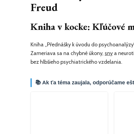
Freud
Kniha v kocke: Kľúčové m
Kniha „Přednášky k úvodu do psychoanalýzy“
Zameriava sa na chybné úkony,
sny
a neurot
bez hlbšieho psychiatrického vzdelania.
📚 Ak ťa téma zaujala, odporúčame ešt