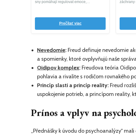
sny pomáhají regulovat emoce,
záchrany
zpracovávat...
psychologi
Prečítať viac
Nevedomie
:
Freud definuje nevedomie ako
a spomienky, ktoré ovplyvňujú naše správ
Oidipov komplex
:
Freudova teória Oidipo
pohlavia a rivalite s rodičom rovnakého po
Princíp slasti a princíp reality:
Freud rozli
uspokojenie potrieb, a princípom reality,
Prínos a vplyv na psychol
„Přednášky k úvodu do psychoanalýzy“ mali 