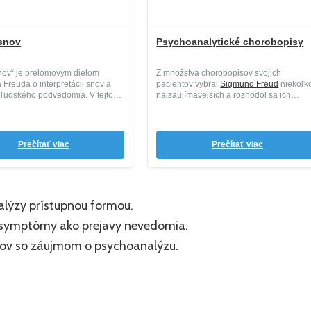
snov
Psychoanalytické chorobopisy
nov“ je prelomovým dielom
Z množstva chorobopisov svojich
Freuda o interpretácii snov a
pacientov vybral
Sigmund Freud
niekoľk
 ľudského podvedomia. V tejto
najzaujímavejších a rozhodol sa ich
publikovať. ...
Prečítať viac
Prečítať viac
lýzy prístupnou formou.
é symptómy ako prejavy nevedomia.
aikov so záujmom o psychoanalýzu.