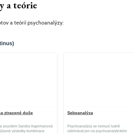
 a teórie
tov a teórií psychoanalýzy:
tinus)
a ztracené duše
Sebeanalýza
í a soucitem Sandra Ingermanová
Psychoanalýza se nemusí nutně
úžasné výsledky kombinace
odehrávat jen na psychoanalytickém