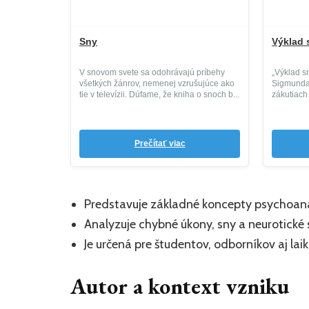
Sny
Výklad 
V snovom svete sa odohrávajú príbehy
„Výklad s
všetkých žánrov, nemenej vzrušujúce ako
Sigmunda 
tie v televízii. Dúfame, že kniha o snoch b...
zákutiach
priekop...
Prečítať viac
Predstavuje základné koncepty psychoana
Analyzuje chybné úkony, sny a neurotick
Je určená pre študentov, odborníkov aj l
Autor a kontext vzniku