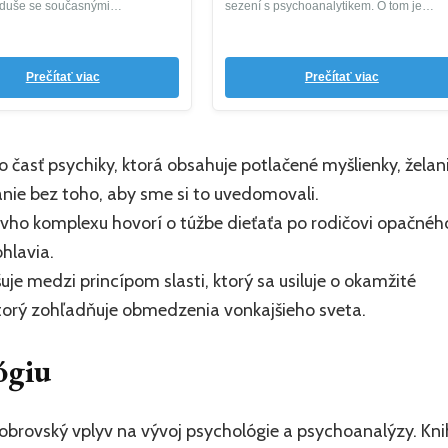
 duše se současnými
sezení s psychoanalytikem. O tom je
ckými ...
přesvědčená autorka...
Prečítať viac
Prečítať viac
 časť psychiky, ktorá obsahuje potlačené myšlienky, želan
anie bez toho, aby sme si to uvedomovali.
vho komplexu hovorí o túžbe dieťaťa po rodičovi opačnéh
hlavia.
šuje medzi princípom slasti, ktorý sa usiluje o okamžité
 ktorý zohľadňuje obmedzenia vonkajšieho sveta.
ógiu
obrovský vplyv na vývoj psychológie a psychoanalýzy. Kn