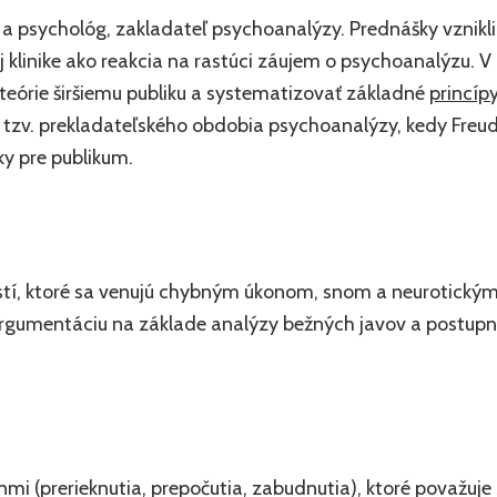
 a psychológ, zakladateľ psychoanalýzy. Prednášky vznikli
j klinike ako reakcia na rastúci záujem o psychoanalýzu. V
e teórie širšiemu publiku a systematizovať základné
princíp
 tzv. prekladateľského obdobia psychoanalýzy, kedy Freu
ky pre publikum.
astí, ktoré sa venujú chybným úkonom, snom a neurotický
rgumentáciu na základe analýzy bežných javov a postup
mi (prerieknutia, prepočutia, zabudnutia), ktoré považuje