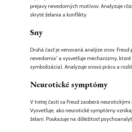
prejavy nevedomých motívov. Analyzuje rô
skryté želania a konflikty.
Sny
Druhá časť je venovaná analýze snov. Freud p
nevedomia“ a vysvetľuje mechanizmy, ktoré s
symbolizácia). Analyzuje snovú prácu a roz
Neurotické symptómy
V tretej časti sa Freud zaoberá neurotický
Vysvetľuje, ako neurotické symptómy vznika
želaní. Poukazuje na dôležitosť psychoanalyt