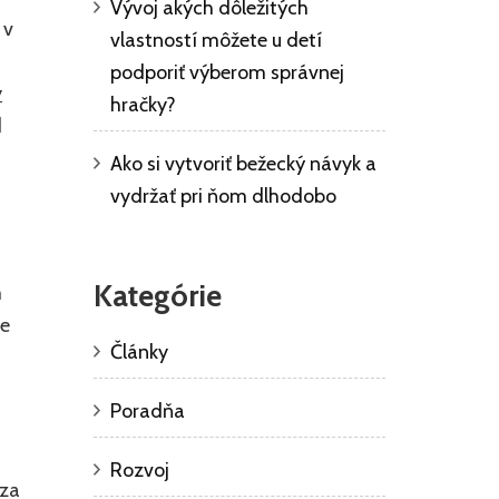
Vývoj akých dôležitých
 v
vlastností môžete u detí
podporiť výberom správnej
y
hračky?
d
Ako si vytvoriť bežecký návyk a
vydržať pri ňom dlhodobo
Kategórie
m
ne
Články
Poradňa
Rozvoj
 za