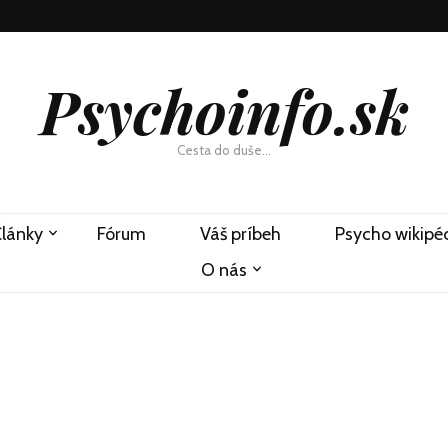
Psychoinfo.sk
Cesta do duše…
lánky
Fórum
Váš príbeh
Psycho wikipé
O nás