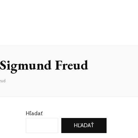
– Sigmund Freud
eud
Hľadať
HĽADAŤ