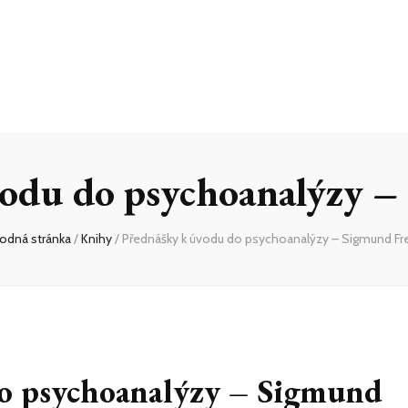
odu do psychoanalýzy 
odná stránka
/
Knihy
/
Přednášky k úvodu do psychoanalýzy – Sigmund Fr
o psychoanalýzy – Sigmund