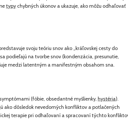
zne
typy
chybných úkonov a ukazuje, ako môžu odhaľovať
redstavuje svoju teóriu snov ako „kráľovskej cesty do
a podieľajú na tvorbe snov (kondenzácia, presunutie,
lišuje medzi latentným a manifestným obsahom sna.
mi symptómami (fóbie, obsedantné myšlienky,
hystéria
).
jú ako dôsledok nevedomých konfliktov a potlačených
ickej terapie pri odhaľovaní a spracovaní týchto konflikto