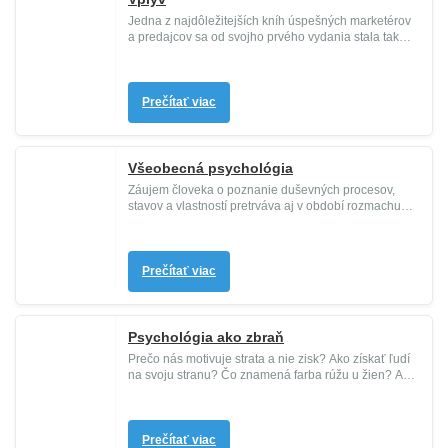
Jedna z najdôležitejších kníh úspešných marketérov
a predajcov sa od svojho prvého vydania stala takmer
kultovou klasiko...
Prečítať viac
Všeobecná psychológia
Záujem človeka o poznanie duševných procesov,
stavov a vlastností pretrváva aj v období rozmachu
informačných technoló...
Prečítať viac
Psychológia ako zbraň
Prečo nás motivuje strata a nie zisk? Ako získať ľudí
na svoju stranu? Čo znamená farba rúžu u žien? Ako
si vysvetliť ne...
Prečítať viac