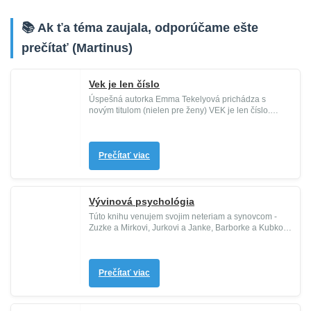
📚 Ak ťa téma zaujala, odporúčame ešte
prečítať (Martinus)
Vek je len číslo
Úspešná autorka Emma Tekelyová prichádza s
novým titulom (nielen pre ženy) VEK je len číslo.
Rozhodla sa preskúmať známy...
Prečítať viac
Vývinová psychológia
Túto knihu venujem svojim neteriam a synovcom -
Zuzke a Mirkovi, Jurkovi a Janke, Barborke a Kubkovi.
Ich vývin, ktorý s...
Prečítať viac