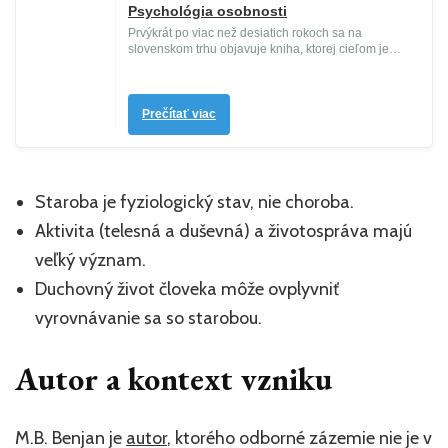
Psychológia osobnosti
Prvýkrát po viac než desiatich rokoch sa na
slovenskom trhu objavuje kniha, ktorej cieľom je
komplexné zmapovanie psycho...
Prečítať viac
Staroba je fyziologický stav, nie choroba.
Aktivita (telesná a duševná) a životospráva majú
veľký význam.
Duchovný život človeka môže ovplyvniť
vyrovnávanie sa so starobou.
Autor a kontext vzniku
M.B. Benjan je
autor
, ktorého odborné zázemie nie je v