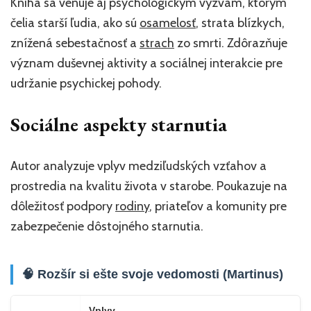
Kniha sa venuje aj psychologickým výzvam, ktorým
čelia starší ľudia, ako sú
osamelosť
, strata blízkych,
znížená sebestačnosť a
strach
zo smrti. Zdôrazňuje
význam duševnej aktivity a sociálnej interakcie pre
udržanie psychickej pohody.
Sociálne aspekty starnutia
Autor analyzuje vplyv medziľudských vzťahov a
prostredia na kvalitu života v starobe. Poukazuje na
dôležitosť podpory
rodiny
, priateľov a komunity pre
zabezpečenie dôstojného starnutia.
🧠 Rozšír si ešte svoje vedomosti (Martinus)
Vplyv