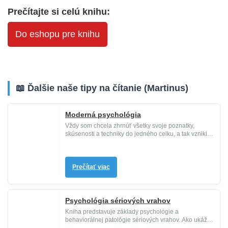
Prečítajte si celú knihu:
Do eshopu pre knihu
📖 Ďalšie naše tipy na čítanie (Martinus)
Moderná psychológia
Vždy som chcela zhrnúť všetky svoje poznatky,
skúsenosti a techniky do jedného celku, a tak vznikla
kniha „Moderná psych...
Prečítať viac
Psychológia sériových vrahov
Kniha predstavuje základy psychológie a
behaviorálnej patológie sériových vrahov. Ako ukážku
rôznych podôb tohto patolog...