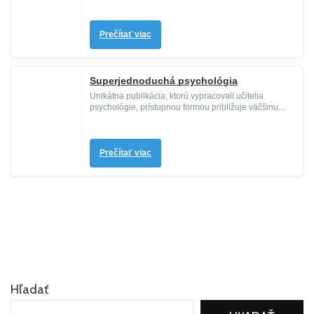
Prečítať viac
Superjednoduchá psychológia
Unikátna publikácia, ktorú vypracovali učitelia
psychológie, prístupnou formou približuje väčšinu
významných teórií, štú...
Prečítať viac
Hľadať