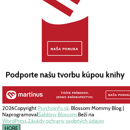
Podporte našu tvorbu kúpou knihy
2026Copyright
Psychoinfo.sk
.
Blossom Mommy Blog |
Naprogramoval
Šablóny Blossom
.Beží na
WordPress
.
Zásady ochrany osobných údajov
HORE