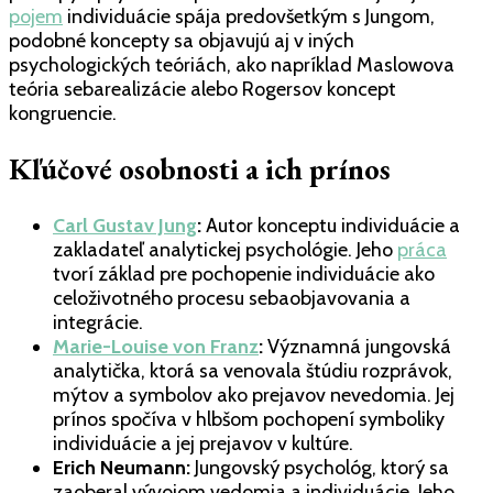
pojem
individuácie spája predovšetkým s Jungom,
podobné koncepty sa objavujú aj v iných
psychologických teóriách, ako napríklad Maslowova
teória sebarealizácie alebo Rogersov koncept
kongruencie.
Kľúčové osobnosti a ich prínos
Carl Gustav Jung
:
Autor konceptu individuácie a
zakladateľ analytickej psychológie. Jeho
práca
tvorí základ pre pochopenie individuácie ako
celoživotného procesu sebaobjavovania a
integrácie.
Marie-Louise von Franz
:
Významná jungovská
analytička, ktorá sa venovala štúdiu rozprávok,
mýtov a symbolov ako prejavov nevedomia. Jej
prínos spočíva v hlbšom pochopení symboliky
individuácie a jej prejavov v kultúre.
Erich Neumann:
Jungovský psychológ, ktorý sa
zaoberal vývojom vedomia a individuácie. Jeho