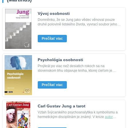
Vývoj osobnosti
Domněnku, že se Jung jako vědec věnoval pouze
druhé polovině lidského života, vyvrací soubor jeho
prací na téma osobnost...
Prečítať viac
Psychológia osobnosti
Prvýkrát po viac než desiatich rokoch sa na
slovenskom trhu objavuje kniha, ktorej cieľom je
komplexné zmapovanie psycho...
Prečítať viac
Carl Gustav Jung a tarot
Vztah švýcarského psychoanalytika k symbolismu a
hermetickým disciplínám je známý. V knize
autor
podává zasvěcený výklad...