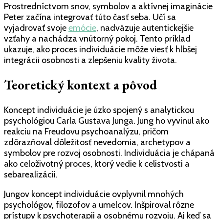
Prostredníctvom snov, symbolov a aktívnej imaginácie
Peter začína integrovať túto časť seba. Učí sa
vyjadrovať svoje
emócie
, nadväzuje autentickejšie
vzťahy a nachádza vnútorný pokoj. Tento príklad
ukazuje, ako proces individuácie môže viesť k hlbšej
integrácii osobnosti a zlepšeniu kvality života.
Teoretický kontext a pôvod
Koncept individuácie je úzko spojený s analytickou
psychológiou Carla Gustava Junga. Jung ho vyvinul ako
reakciu na Freudovu psychoanalýzu, pričom
zdôrazňoval dôležitosť nevedomia, archetypov a
symbolov pre rozvoj osobnosti. Individuácia je chápaná
ako celoživotný proces, ktorý vedie k celistvosti a
sebarealizácii.
Jungov koncept individuácie ovplyvnil mnohých
psychológov, filozofov a umelcov. Inšpiroval rôzne
prístupy k psychoterapii a osobnému rozvoju. Aj keď sa