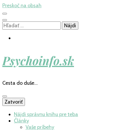
Preskoč na obsah
Hľadať:
Psychoinfo.sk
Cesta do duše…
Zatvoriť
Nájdi správnu knihu pre teba
Články
Vaše príbehy