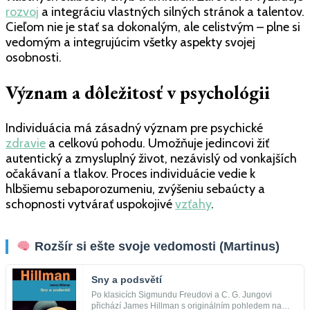
rozvoj
a integráciu vlastných silných stránok a talentov.
Cieľom nie je stať sa dokonalým, ale celistvým – plne si
vedomým a integrujúcim všetky aspekty svojej
osobnosti.
Význam a dôležitosť v psychológii
Individuácia má zásadný význam pre psychické
zdravie
a celkovú pohodu. Umožňuje jedincovi žiť
autentický a zmysluplný život, nezávislý od vonkajších
očakávaní a tlakov. Proces individuácie vedie k
hlbšiemu sebaporozumeniu, zvýšeniu sebaúcty a
schopnosti vytvárať uspokojivé
vzťahy
.
Rozšír si ešte svoje vedomosti (Martinus)
Sny a podsvětí
Po klasicích Sigmundu Freudovi a C. G. Jungovi
přichází James Hillman s originálním pohledem na