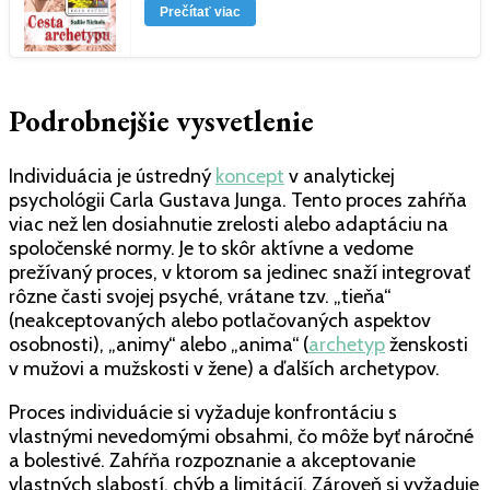
Prečítať viac
Podrobnejšie vysvetlenie
Individuácia je ústredný
koncept
v analytickej
psychológii Carla Gustava Junga. Tento proces zahŕňa
viac než len dosiahnutie zrelosti alebo adaptáciu na
spoločenské normy. Je to skôr aktívne a vedome
prežívaný proces, v ktorom sa jedinec snaží integrovať
rôzne časti svojej psyché, vrátane tzv. „tieňa“
(neakceptovaných alebo potlačovaných aspektov
osobnosti), „animy“ alebo „anima“ (
archetyp
ženskosti
v mužovi a mužskosti v žene) a ďalších archetypov.
Proces individuácie si vyžaduje konfrontáciu s
vlastnými nevedomými obsahmi, čo môže byť náročné
a bolestivé. Zahŕňa rozpoznanie a akceptovanie
vlastných slabostí, chýb a limitácií. Zároveň si vyžaduje