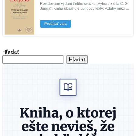
Revidované vydání třetího svazku „Výboru z díla C. G.
Junga“. Kniha obsahuje Jungovy texty: Vztahy mezi já
a nevědomím; ...
Prečítať viac
Hľadať
Hľadať