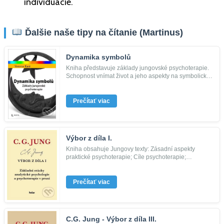
individuácie.
Ďalšie naše tipy na čítanie (Martinus)
Dynamika symbolů
Kniha představuje základy jungovské psychoterapie.
Schopnost vnímat život a jeho aspekty na symbolické
úrovni otevírá ši...
Prečítať viac
Výbor z díla I.
Kniha obsahuje Jungovy texty: Zásadní aspekty
praktické psychoterapie; Cíle psychoterapie;
Psychoterapie a světový názor...
Prečítať viac
C.G. Jung - Výbor z díla III.