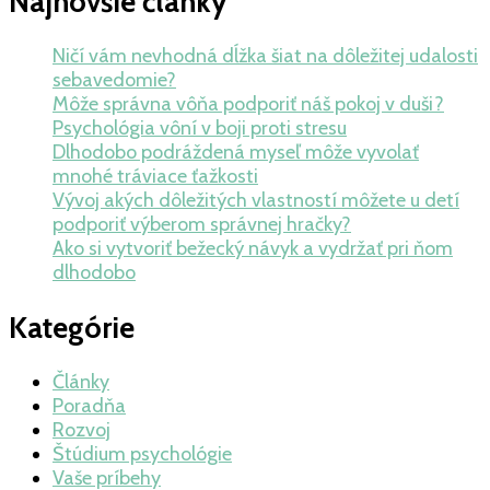
Najnovšie články
Ničí vám nevhodná dĺžka šiat na dôležitej udalosti
sebavedomie?
Môže správna vôňa podporiť náš pokoj v duši?
Psychológia vôní v boji proti stresu
Dlhodobo podráždená myseľ môže vyvolať
mnohé tráviace ťažkosti
Vývoj akých dôležitých vlastností môžete u detí
podporiť výberom správnej hračky?
Ako si vytvoriť bežecký návyk a vydržať pri ňom
dlhodobo
Kategórie
Články
Poradňa
Rozvoj
Štúdium psychológie
Vaše príbehy