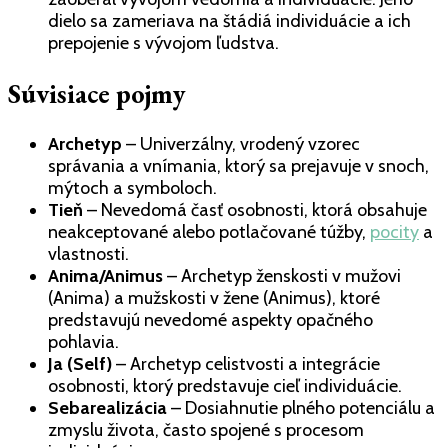
dielo sa zameriava na štádiá individuácie a ich
prepojenie s vývojom ľudstva.
Súvisiace pojmy
Archetyp
– Univerzálny, vrodený vzorec
správania a vnímania, ktorý sa prejavuje v snoch,
mýtoch a symboloch.
Tieň
– Nevedomá časť osobnosti, ktorá obsahuje
neakceptované alebo potlačované túžby,
pocity
a
vlastnosti.
Anima/Animus
– Archetyp ženskosti v mužovi
(Anima) a mužskosti v žene (Animus), ktoré
predstavujú nevedomé aspekty opačného
pohlavia.
Ja (Self)
– Archetyp celistvosti a integrácie
osobnosti, ktorý predstavuje cieľ individuácie.
Sebarealizácia
– Dosiahnutie plného potenciálu a
zmyslu života, často spojené s procesom