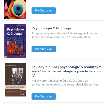
sny a práci s nimi. Vych...
Prečítať viac
Psychologie C.G. Junga
Jungova žákyně a jeho nejbližší kolegyně Jolande
Jacobi si předsevzala, že názorně a zhuštěně
představí základní pojmy J...
Prečítať viac
Základy hlbinnej psychológie s osobitným
zreteľom na neurózológiu a psychoterapiu
IV
Kritický prehľad psychológie C. G. Junga so
zohľadnením aspektov daseinsanalytického pohľadu
M. Bossa, antropologickej p...
Prečítať viac