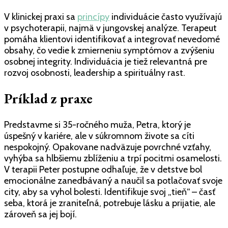
V klinickej praxi sa
princípy
individuácie často využívajú
v psychoterapii, najmä v jungovskej analýze. Terapeut
pomáha klientovi identifikovať a integrovať nevedomé
obsahy, čo vedie k zmierneniu symptómov a zvýšeniu
osobnej integrity. Individuácia je tiež relevantná pre
rozvoj osobnosti, leadership a spirituálny rast.
Príklad z praxe
Predstavme si 35-ročného muža, Petra, ktorý je
úspešný v kariére, ale v súkromnom živote sa cíti
nespokojný. Opakovane nadväzuje povrchné vzťahy,
vyhýba sa hlbšiemu zblíženiu a trpí pocitmi osamelosti.
V terapii Peter postupne odhaľuje, že v detstve bol
emocionálne zanedbávaný a naučil sa potlačovať svoje
city, aby sa vyhol bolesti. Identifikuje svoj „tieň“ – časť
seba, ktorá je zraniteľná, potrebuje lásku a prijatie, ale
zároveň sa jej bojí.