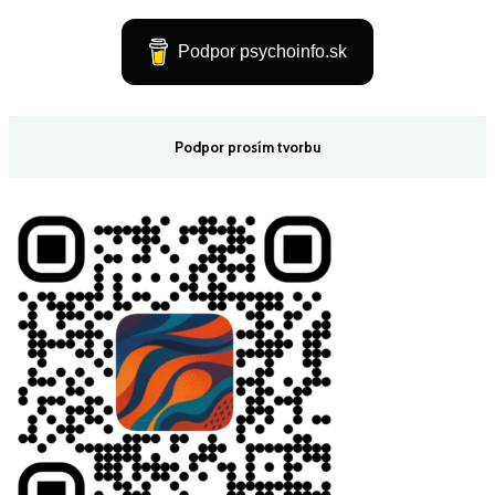
Podpor psychoinfo.sk
Podpor prosím tvorbu