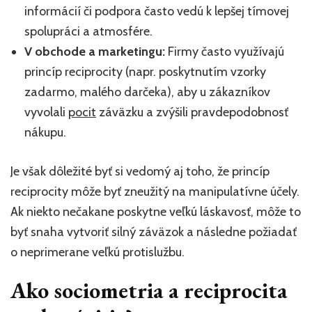
informácií či podpora často vedú k lepšej tímovej
spolupráci a atmosfére.
V obchode a marketingu:
Firmy často využívajú
princíp reciprocity (napr. poskytnutím vzorky
zadarmo, malého darčeka), aby u zákazníkov
vyvolali
pocit
záväzku a zvýšili pravdepodobnosť
nákupu.
Je však dôležité byť si vedomý aj toho, že princíp
reciprocity môže byť zneužitý na manipulatívne účely.
Ak niekto nečakane poskytne veľkú láskavosť, môže to
byť snaha vytvoriť silný záväzok a následne požiadať
o neprimerane veľkú protislužbu.
Ako sociometria a reciprocita