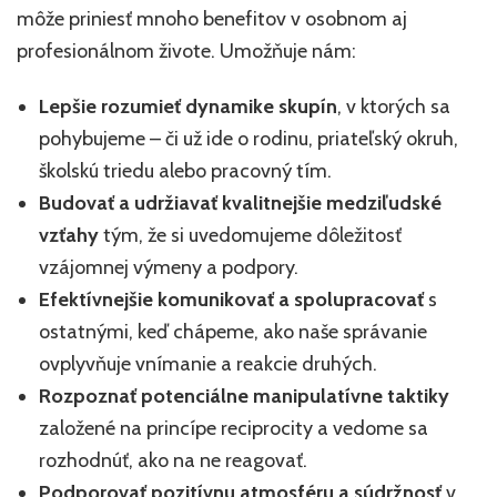
môže priniesť mnoho benefitov v osobnom aj
profesionálnom živote. Umožňuje nám:
Lepšie rozumieť dynamike skupín
, v ktorých sa
pohybujeme – či už ide o rodinu, priateľský okruh,
školskú triedu alebo pracovný tím.
Budovať a udržiavať kvalitnejšie medziľudské
vzťahy
tým, že si uvedomujeme dôležitosť
vzájomnej výmeny a podpory.
Efektívnejšie komunikovať a spolupracovať
s
ostatnými, keď chápeme, ako naše správanie
ovplyvňuje vnímanie a reakcie druhých.
Rozpoznať potenciálne manipulatívne taktiky
založené na princípe reciprocity a vedome sa
rozhodnúť, ako na ne reagovať.
Podporovať pozitívnu atmosféru a súdržnosť
v