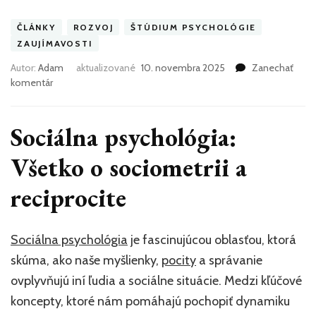
ČLÁNKY
ROZVOJ
ŠTÚDIUM PSYCHOLÓGIE
ZAUJÍMAVOSTI
Autor:
Adam
aktualizované
10. novembra 2025
Zanechať
k
komentár
článku
Sociálna
psychológia:
Sociálna psychológia:
Všetko
o
Všetko o sociometrii a
sociometrii
a
reciprocite
reciprocite
Sociálna psychológia
je fascinujúcou oblasťou, ktorá
skúma, ako naše myšlienky,
pocity
a správanie
ovplyvňujú iní ľudia a sociálne situácie. Medzi kľúčové
koncepty, ktoré nám pomáhajú pochopiť dynamiku