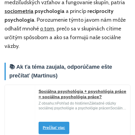
medziľudských vzťahov a fungovanie skupín, patria
sociometria
psychologia
a princíp
reciprocity
psychologia
. Porozumenie týmto javom nám môže
odhaliť mnohé
o tom
, prečo sa v skupinách cítime
určitým spôsobom a ako sa formujú naše sociálne
väzby.
📚 Ak ťa téma zaujala, odporúčame ešte
prečítať (Martinus)
Sociálna psychológia + psychológia práce
= sociálna psychológia práce?
Z obsahu:nPohľad do histórienZákladné otázky
sociálnej psychológie a psychológie prácenSociálna
psychológia
– Základ soc...
Prečítať viac