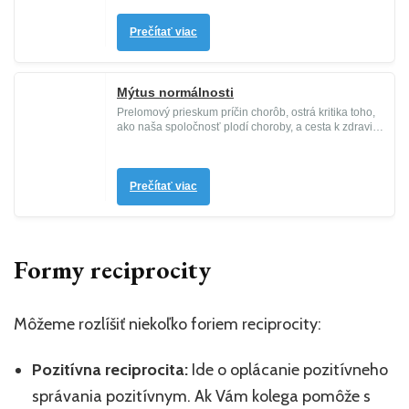
Prečítať viac
Mýtus normálnosti
Prelomový prieskum príčin chorôb, ostrá kritika toho,
ako naša spoločnosť plodí choroby, a cesta k zdraviu
a uzdraveniu ...
Prečítať viac
Formy reciprocity
Môžeme rozlíšiť niekoľko foriem reciprocity:
Pozitívna reciprocita:
Ide o oplácanie pozitívneho
správania pozitívnym. Ak Vám kolega pomôže s