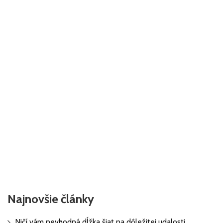
Najnovšie články
Ničí vám nevhodná dĺžka šiat na dôležitej udalosti