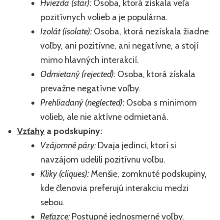
Hviezda (star):
Osoba, ktorá získala veľa
pozitívnych volieb a je populárna.
Izolát (isolate):
Osoba, ktorá nezískala žiadne
voľby, ani pozitívne, ani negatívne, a stojí
mimo hlavných interakcií.
Odmietaný (rejected):
Osoba, ktorá získala
prevažne negatívne voľby.
Prehliadaný (neglected):
Osoba s minimom
volieb, ale nie aktívne odmietaná.
Vzťahy
a podskupiny:
Vzájomné
páry
:
Dvaja jedinci, ktorí si
navzájom udelili pozitívnu voľbu.
Kliky (cliques):
Menšie, zomknuté podskupiny,
kde členovia preferujú interakciu medzi
sebou.
Reťazce:
Postupné jednosmerné voľby.