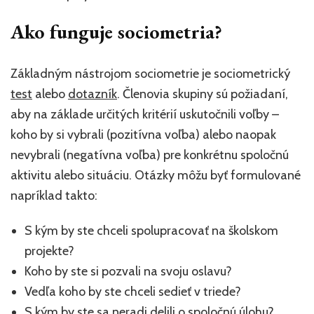
Ako funguje sociometria?
Základným nástrojom sociometrie je sociometrický
test
alebo
dotazník
. Členovia skupiny sú požiadaní,
aby na základe určitých kritérií uskutočnili voľby –
koho by si vybrali (pozitívna voľba) alebo naopak
nevybrali (negatívna voľba) pre konkrétnu spoločnú
aktivitu alebo situáciu. Otázky môžu byť formulované
napríklad takto:
S kým by ste chceli spolupracovať na školskom
projekte?
Koho by ste si pozvali na svoju oslavu?
Vedľa koho by ste chceli sedieť v triede?
S kým by ste sa neradi delili o spoločnú úlohu?