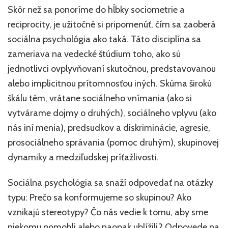
Skôr než sa ponoríme do hĺbky sociometrie a
reciprocity, je užitočné si pripomenúť, čím sa zaoberá
sociálna psychológia ako taká. Táto disciplína sa
zameriava na vedecké štúdium toho, ako sú
jednotlivci ovplyvňovaní skutočnou, predstavovanou
alebo implicitnou prítomnosťou iných. Skúma širokú
škálu tém, vrátane sociálneho vnímania (ako si
vytvárame dojmy o druhých), sociálneho vplyvu (ako
nás iní menia), predsudkov a diskriminácie, agresie,
prosociálneho správania (pomoc druhým), skupinovej
dynamiky a medziľudskej príťažlivosti.
Sociálna psychológia sa snaží odpovedať na otázky
typu: Prečo sa konformujeme so skupinou? Ako
vznikajú stereotypy? Čo nás vedie k tomu, aby sme
niekomu pomohli alebo naopak ublížili? Odpovede na