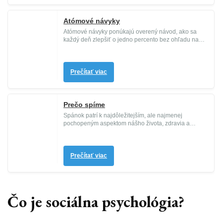
Atómové návyky
Atómové návyky ponúkajú overený návod, ako sa
každý deň zlepšiť o jedno percento bez ohľadu na
svoje ciele. Zmenia spôso...
Prečítať viac
Prečo spíme
Spánok patrí k najdôležitejším, ale najmenej
pochopeným aspektom nášho života, zdravia a
dlhovekosti. Donedávna vedci ne...
Prečítať viac
Čo je sociálna psychológia?