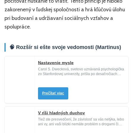
pociťovať nutkanie to vrátiť. Tento princíp je hlboko
zakorenený v ľudskej spoločnosti a hrá kľúčovú úlohu
pri budovaní a udržiavaní sociálnych vzťahov a
spolupráce.
🧠 Rozšír si ešte svoje vedomosti (Martinus)
Nastavenie mysle
Carol S. Dwecková, svetovo uznávaná psychologička
zo Stanfordovej univerzity, prišla po desaťročiach
výskumu, ako dosaho...
Prečítať viac
V ríši hladných duchov
Tiež ste presvedčení, že závislosť sa vás netýka, lebo
ani vy, ani vaši blízki nemáte problém s drogami či
alkoholom? V ...