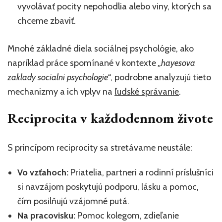
vyvolávať pocity nepohodlia alebo viny, ktorých sa
chceme zbaviť.
Mnohé základné diela sociálnej psychológie, ako
napríklad práce spomínané v kontexte
„hayesova
zaklady socialni psychologie“
, podrobne analyzujú tieto
mechanizmy a ich vplyv na
ľudské správanie
.
Reciprocita v každodennom živote
S princípom reciprocity sa stretávame neustále:
Vo vzťahoch:
Priatelia, partneri a rodinní príslušníci
si navzájom poskytujú podporu, lásku a pomoc,
čím posilňujú vzájomné putá.
Na pracovisku:
Pomoc kolegom, zdieľanie