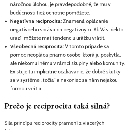
náročnou úlohou, je pravdepodobné, že mu v
budúcnosti tiež ochotne pomôžete.
Negatívna reciprocita:
Znamená oplácanie
negatívneho správania negatívnym. Ak Vás niekto
urazí, môžete mať tendenciu urážku vrátiť.
Všeobecná reciprocita:
V tomto prípade sa
pomoc neopláca priamo osobe, ktorá ju poskytla,
ale niekomu inému v rámci skupiny alebo komunity.
Existuje tu implicitné očakávanie, že dobré skutky
sa v systéme „točia“ a nakoniec sa nám nejakou
formou vrátia.
Prečo je reciprocita taká silná?
Sila princípu reciprocity pramení z viacerých