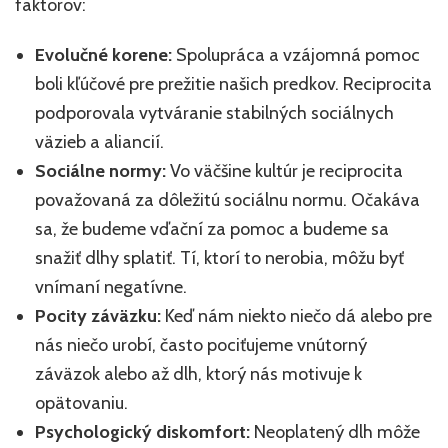
faktorov:
Evolučné korene:
Spolupráca a vzájomná pomoc
boli kľúčové pre prežitie našich predkov. Reciprocita
podporovala vytváranie stabilných sociálnych
väzieb a aliancií.
Sociálne normy:
Vo väčšine kultúr je reciprocita
považovaná za dôležitú sociálnu normu. Očakáva
sa, že budeme vďační za pomoc a budeme sa
snažiť dlhy splatiť. Tí, ktorí to nerobia, môžu byť
vnímaní negatívne.
Pocity záväzku:
Keď nám niekto niečo dá alebo pre
nás niečo urobí, často pociťujeme vnútorný
záväzok alebo až dlh, ktorý nás motivuje k
opätovaniu.
Psychologický diskomfort:
Neoplatený dlh môže