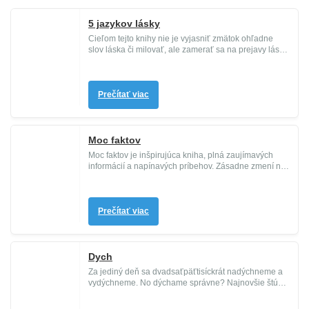
5 jazykov lásky
Cieľom tejto knihy nie je vyjasniť zmätok ohľadne
slov láska či milovať, ale zamerať sa na prejavy lásky,
ktorá je nevyh...
Prečítať viac
Moc faktov
Moc faktov je inšpirujúca kniha, plná zaujímavých
informácií a napínavých príbehov. Zásadne zmení náš
spôsob vnímania a ...
Prečítať viac
Dych
Za jediný deň sa dvadsaťpäťtisíckrát nadýchneme a
vydýchneme. No dýchame správne? Najnovšie štúdie
ukazujú, že nie. Za t...