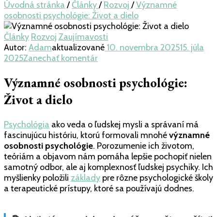
Úvodná stránka
/
Články
/
Rozvoj
/
Významné
osobnosti psychológie: Život a dielo
Články
Rozvoj
Zaujímavosti
Autor:
Adam
aktualizované
10. novembra 2025
15. júla
k
2025
Zanechať komentár
článku
Významné
Významné osobnosti psychológie:
osobnosti
Život a dielo
psychológie:
Život
a
Psychológia
ako veda o ľudskej mysli a správaní má
dielo
fascinujúcu históriu, ktorú formovali mnohé
významné
osobnosti psychológie
. Porozumenie ich životom,
teóriám a objavom nám pomáha lepšie pochopiť nielen
samotný odbor, ale aj komplexnosť ľudskej psychiky. Ich
myšlienky položili
základy
pre rôzne psychologické školy
a terapeutické prístupy, ktoré sa používajú dodnes.