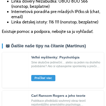
Linka dôvery Nezábudka: 0800 800 566
(nonstop, bezplatne)
Internetová poradňa pre mladých IPčko.sk (chat,
email)
Linka detskej istoty: 116 111 (nonstop, bezplatne)
Existuje pomoc a podpora, nebojte sa ju vyhľadať.
📖 Ďalšie naše tipy na čítanie (Martinus)
Veľké myšlienky: Psychológia
Sme skutočne jedineční… alebo sa jeden na druhého
podobáme? Ako si vybavujeme spomienky a prečo
zabúdame? Dá sa intelige...
Prečítať viac
Carl Ransom Rogers a jeho teorie
Publikace předkládá souhrnný obraz teorií
nejvlivnějšího amerického psychologa