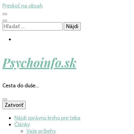
Preskoč na obsah
Hľadať:
Psychoinfo.sk
Cesta do duše…
Zatvoriť
Nájdi správnu knihu pre teba
Články
Vaše príbehy