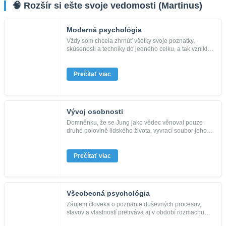
🧠 Rozšír si ešte svoje vedomosti (Martinus)
Moderná psychológia
Vždy som chcela zhrnúť všetky svoje poznatky,
skúsenosti a techniky do jedného celku, a tak vznikla
kniha „Moderná psych...
Prečítať viac
Vývoj osobnosti
Domněnku, že se Jung jako vědec věnoval pouze
druhé polovině lidského života, vyvrací soubor jeho
prací na téma osobnost...
Prečítať viac
Všeobecná psychológia
Záujem človeka o poznanie duševných procesov,
stavov a vlastností pretrváva aj v období rozmachu
informačných technoló...