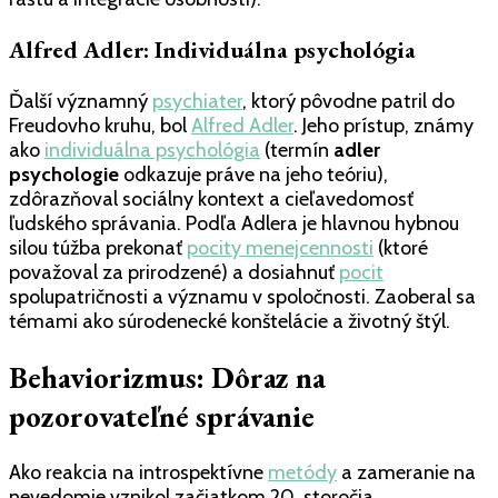
Alfred Adler: Individuálna psychológia
Ďalší významný
psychiater
, ktorý pôvodne patril do
Freudovho kruhu, bol
Alfred Adler
. Jeho prístup, známy
ako
individuálna psychológia
(termín
adler
psychologie
odkazuje práve na jeho teóriu),
zdôrazňoval sociálny kontext a cieľavedomosť
ľudského správania. Podľa Adlera je hlavnou hybnou
silou túžba prekonať
pocity menejcennosti
(ktoré
považoval za prirodzené) a dosiahnuť
pocit
spolupatričnosti a významu v spoločnosti. Zaoberal sa
témami ako súrodenecké konštelácie a životný štýl.
Behaviorizmus: Dôraz na
pozorovateľné správanie
Ako reakcia na introspektívne
metódy
a zameranie na
nevedomie vznikol začiatkom 20. storočia