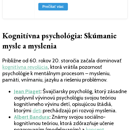
Prečítať viac
Kognitívna psychológia: Skúmanie
mysle a myslenia
Približne od 60. rokov 20. storočia začala dominovať
kognitívna revolúcia
, ktorá vrátila pozornosť
psychológie k mentálnym procesom – mysleniu,
pamäti, vnímaniu, jazyku a riešeniu problémov.
Jean Piaget
:
Švajčiarsky psychológ, ktorý zásadne
ovplyvnil vývinovú psychológiu svojou teóriou
kognitívneho vývinu detí, opisujúcou štádiá,
ktorými
deti
prechádzajú pri rozvoji myslenia.
Albert Bandura
:
Známy svojou sociálno-
kognitívnou teóriou, ktorá zdôrazňuje učenie
pozorovaním (modelovaním) a
koncept