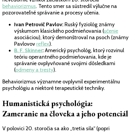
behaviorizmus
. Tento smer sa sústredil výlučne na
pozorovateľné správanie a procesy učenia.
Ivan Petrovič Pavlov:
Ruský fyziológ známy
výskumom klasického podmieňovania (
učenie
asociáciou), ktorý demonštroval na psoch (známy
Pavlovov
reflex
).
B. F. Skinner
:
Americký psychológ, ktorý rozvinul
teóriu operantného podmieňovania, kde je
správanie ovplyvňované svojimi dôsledkami
(
odmeny a tresty
).
Behaviorizmus významne ovplyvnil experimentálnu
psychológiu a niektoré terapeutické techniky.
Humanistická psychológia:
Zameranie na človeka a jeho potenciál
V polovici 20. storočia sa ako „tretia sila“ (popri