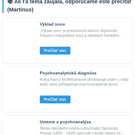
📚 Ak ťa téma zaujala, odporúčame ešte prečítať
(Martinus)
Výklad snov
„Výklad snov“ je prelomovým dielom Sigmunda
Freuda o interpretácii snov a zákutiach ľudského
podvedomia. V tejto priekop...
Prečítať viac
Psychoanalytická diagnóza
Kniha Nancy McWilliamsové představuje jeden z mála
textů, který zpřístupňuje psychoanalytické teorie
osobnosti i začínaj...
Prečítať viac
Umenie a psychoanalýza
Štúdie rakúskeho lekára a psychiatra Sigmunda
Freuda (1859 – 1939) zahrnuté v tomto výbere sú