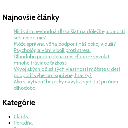
Najnovšie články
Ničí vám nevhodná dĺžka šiat na dôležitej udalosti
sebavedomie?
Môže správna vôňa podporiť náš pokoj v duši?
Psychológia vôní v boji proti stresu
Dlhodobo podráždená myseľ môže vyvolať
mnohé tráviace ťažkosti
Vývoj akých dôležitých vlastností môžete u detí
podporiť výberom správnej hračky?
Ako si vytvoriť bežecký návyk a vydržať pri ňom
dlhodobo
Kategórie
Články
Poradňa