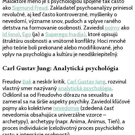
Máloktoré meno je s psychológiou spojené tak často
ako
Sigmund Freud
. Zakladateľ psychoanalýzy priniesol
revolučné, aj keď často kontroverzné, myšlienky o
nevedomí, význame snov, pudoch a vplyve raného
detstva na formovanie osobnosti. Zaviedol
pojmy
ako
Id (ono)
,
Ego
(ja) a
Superego (nadja)
, ktoré opisujú
štruktúru osobnosti a vnútorné konflikty. Hoci mnohé
jeho teórie boli prekonané alebo modifikované, jeho
vplyv na psychológiu a kultúru je neodškriepiteľný.
Carl Gustav Jung: Analytická psychológia
Freudov
žiak
a neskôr kritik,
Carl Gustav Jung
, rozvinul
vlastný smer nazývaný
analytická psychológia
.
Odklonil sa od Freudovho dôrazu na sexualitu a
zameral sa na širšie aspekty psychiky. Zaviedol kľúčové
pojmy ako kolektívne
nevedomie
(zdedená časť
nevedomia obsahujúca univerzálne vzorce –
archetypy), archetypy (napr. Anima, Animus, Tieň), a
proces individuácie (celoživotný proces psychického
rastu a integrácie osobnosti).