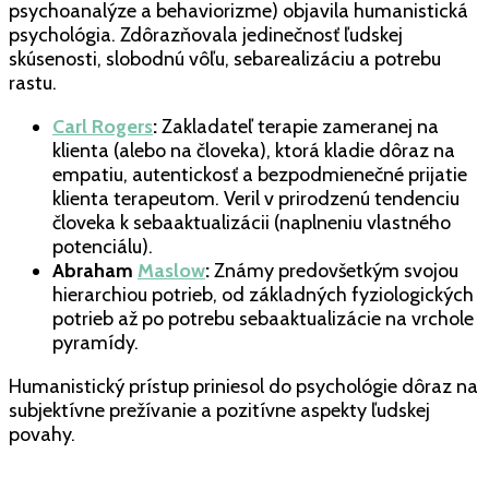
psychoanalýze a behaviorizme) objavila humanistická
psychológia. Zdôrazňovala jedinečnosť ľudskej
skúsenosti, slobodnú vôľu, sebarealizáciu a potrebu
rastu.
Carl Rogers
:
Zakladateľ terapie zameranej na
klienta (alebo na človeka), ktorá kladie dôraz na
empatiu, autentickosť a bezpodmienečné prijatie
klienta terapeutom. Veril v prirodzenú tendenciu
človeka k sebaaktualizácii (naplneniu vlastného
potenciálu).
Abraham
Maslow
:
Známy predovšetkým svojou
hierarchiou potrieb, od základných fyziologických
potrieb až po potrebu sebaaktualizácie na vrchole
pyramídy.
Humanistický prístup priniesol do psychológie dôraz na
subjektívne prežívanie a pozitívne aspekty ľudskej
povahy.