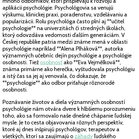
mnoho odborníkov, ktorí prispievajú k rozvoju a
aplikácii psychológie. Psychológovia sa venujú
výskumu, klinickej praxi, poradenstvu, vzdelávaniu a
popularizácii. Rolu psychológa často plní aj **učitel
psychologie** na univerzitách či stredných školách,
ktorý odovzdáva vedomosti ďalším generáciám. V
Českej republike patria medzi známe mená v oblasti
psychológie napríklad **Alena Plháková**, autorka
významných učebníc dejín psychológie a psychológie
osobnosti. Tiež
osobnosť
ako **Eva Vejmělková**,
známa primárne ako herečka, vyštudovala psychológiu
a istý čas sa jej aj venovala, čo dokazuje, že
**psychologie** ako odbor priťahuje rôznorodé
osobnosti.
Poznávanie životov a diela významných osobností
psychológie nám otvára dvere k hlbšiemu porozumeniu
toho, ako sa formovalo naše dnešné chápanie ľudskej
mysle. Je to cesta objavovania rôznych perspektív,
ktoré aj dnes inšpirujú psychológov, terapeutov a
všetkých, ktorí sa zaujímajú o
záhady
ľudského