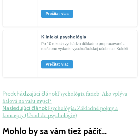
humanistického směru ve 20. století Carla...
Prečítať viac
Klinická psychológia
Po 10 rokoch vychádza dôkladne prepracované a
rozšírené vydanie vysokoškolskej učebnice. Kolektív
20 slovenských klinick...
Prečítať viac
Navigácia
Psychológia farieb: Ako vplýva
Predchádzajúci článok
fialová na vašu myseľ?
v
Psychológia: Základné pojmy a
Nasledujúci článok
článku
koncepty (Úvod do psychológie)
Mohlo by sa vám tiež páčiť...