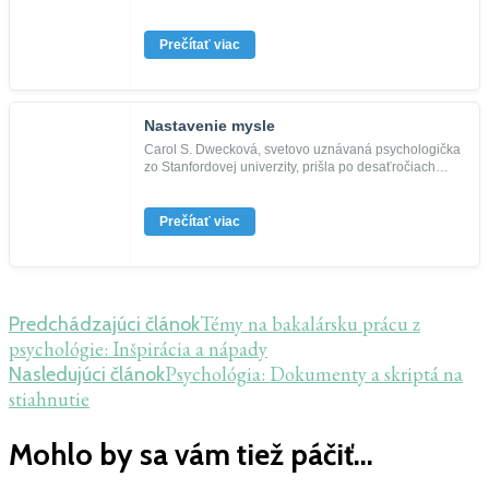
dlhovekosti. Donedávna vedci ne...
Prečítať viac
Nastavenie mysle
Carol S. Dwecková, svetovo uznávaná psychologička
zo Stanfordovej univerzity, prišla po desaťročiach
výskumu, ako dosaho...
Prečítať viac
Navigácia
Témy na bakalársku prácu z
Predchádzajúci článok
psychológie: Inšpirácia a nápady
v
Psychológia: Dokumenty a skriptá na
Nasledujúci článok
článku
stiahnutie
Mohlo by sa vám tiež páčiť...