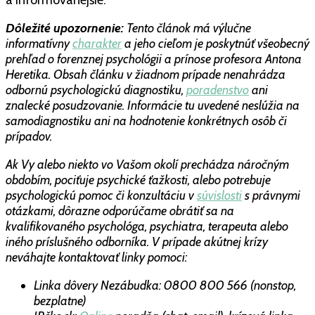
Dôležité upozornenie:
Tento článok má výlučne
informatívny
charakter
a jeho cieľom je poskytnúť všeobecný
prehľad o forenznej psychológii a prínose profesora Antona
Heretika. Obsah článku v žiadnom prípade nenahrádza
odbornú psychologickú diagnostiku,
poradenstvo
ani
znalecké posudzovanie. Informácie tu uvedené neslúžia na
samodiagnostiku ani na hodnotenie konkrétnych osôb či
prípadov.
Ak Vy alebo niekto vo Vašom okolí prechádza náročným
obdobím, pociťuje psychické ťažkosti, alebo potrebuje
psychologickú pomoc či konzultáciu v
súvislosti
s právnymi
otázkami, dôrazne odporúčame obrátiť sa na
kvalifikovaného psychológa, psychiatra, terapeuta alebo
iného príslušného odborníka. V prípade akútnej krízy
neváhajte kontaktovať linky pomoci:
Linka dôvery Nezábudka: 0800 800 566 (nonstop,
bezplatne)