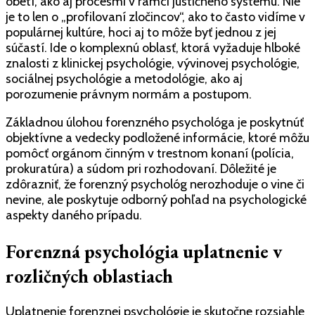
obetí, ako aj procesmi v rámci justičného systému. Nie
je to len o „profilovaní zločincov“, ako to často vidíme v
populárnej kultúre, hoci aj to môže byť jednou z jej
súčastí. Ide o komplexnú oblasť, ktorá vyžaduje hlboké
znalosti z klinickej psychológie, vývinovej psychológie,
sociálnej psychológie a metodológie, ako aj
porozumenie právnym normám a postupom.
Základnou úlohou forenzného psychológa je poskytnúť
objektívne a vedecky podložené informácie, ktoré môžu
pomôcť orgánom činným v trestnom konaní (polícia,
prokuratúra) a súdom pri rozhodovaní. Dôležité je
zdôrazniť, že forenzný psychológ nerozhoduje o vine či
nevine, ale poskytuje odborný pohľad na psychologické
aspekty daného prípadu.
Forenzná psychológia uplatnenie v
rozličných oblastiach
Uplatnenie forenznej psychológie je skutočne rozsiahle