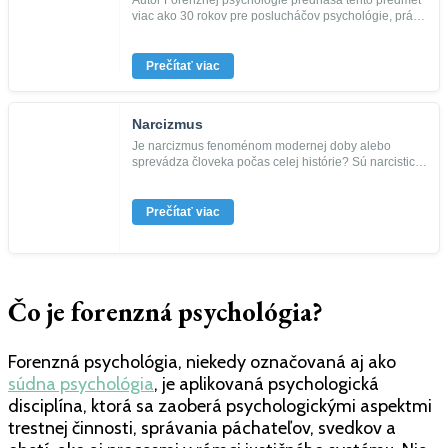
Autor Forenznej psychológie prednáša tento predmet
viac ako 30 rokov pre poslucháčov psychológie, práva
a ďalších pomáha...
Prečítať viac
Narcizmus
Je narcizmus fenoménom modernej doby alebo
sprevádza človeka počas celej histórie? Sú narcistickí
len politici a celebri...
Prečítať viac
Čo je forenzná psychológia?
Forenzná psychológia, niekedy označovaná aj ako
súdna psychológia
, je aplikovaná psychologická
disciplína, ktorá sa zaoberá psychologickými aspektmi
trestnej činnosti, správania páchateľov, svedkov a