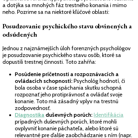
a dotýka sa mnohých fáz trestného konania i mimo
neho. Pozrime sa na niektoré kľúčové oblasti:
Posudzovanie psychického stavu obvinených a
odsúdených
Jednou z najznámejších úloh forenzných psychológov
je posudzovanie psychického stavu osôb, ktoré sa
dopustili trestnej činnosti. Toto zahŕňa:
Posúdenie príčetnosti a rozpoznávacích a
ovládacích schopností:
Psychológ hodnotí, či
bola osoba v čase spáchania skutku schopná
rozpoznať jeho protiprávnosť a ovládať svoje
konanie. Toto má zásadný vplyv na trestnú
zodpovednosť.
Diagnostika
duševných porúch:
Identifikácia
prípadných duševných porúch, ktoré mohli
ovplyvniť konanie páchateľa, alebo ktoré sú
relevantné pre ďalšie zaobchádzanie s ním (napr.