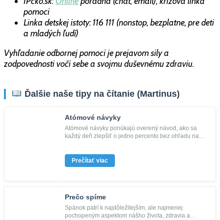
IPčko.sk:
Online
poradňa (chat, email), krízová linka
pomoci
Linka detskej istoty: 116 111 (nonstop, bezplatne, pre deti
a mladých ľudí)
Vyhľadanie odbornej pomoci je prejavom sily a
zodpovednosti voči sebe a svojmu duševnému zdraviu.
Ďalšie naše tipy na čítanie (Martinus)
Atómové návyky
Atómové návyky ponúkajú overený návod, ako sa
každý deň zlepšiť o jedno percento bez ohľadu na
svoje ciele. Zmenia spôso...
Prečítať viac
Prečo spíme
Spánok patrí k najdôležitejším, ale najmenej
pochopeným aspektom nášho života, zdravia a