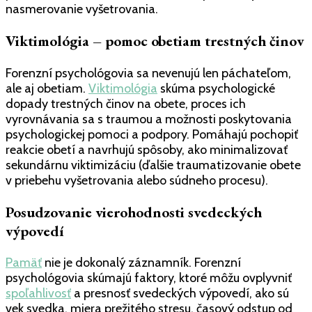
nasmerovanie vyšetrovania.
Viktimológia – pomoc obetiam trestných činov
Forenzní psychológovia sa nevenujú len páchateľom,
ale aj obetiam.
Viktimológia
skúma psychologické
dopady trestných činov na obete, proces ich
vyrovnávania sa s traumou a možnosti poskytovania
psychologickej pomoci a podpory. Pomáhajú pochopiť
reakcie obetí a navrhujú spôsoby, ako minimalizovať
sekundárnu viktimizáciu (ďalšie traumatizovanie obete
v priebehu vyšetrovania alebo súdneho procesu).
Posudzovanie vierohodnosti svedeckých
výpovedí
Pamäť
nie je dokonalý záznamník. Forenzní
psychológovia skúmajú faktory, ktoré môžu ovplyvniť
spoľahlivosť
a presnosť svedeckých výpovedí, ako sú
vek svedka, miera prežitého stresu, časový odstup od