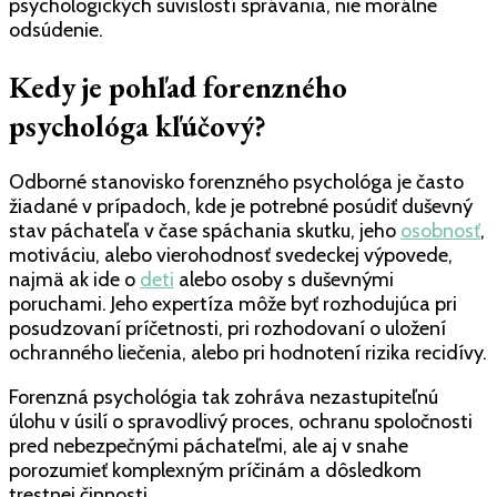
psychologických súvislostí správania, nie morálne
odsúdenie.
Kedy je pohľad forenzného
psychológa kľúčový?
Odborné stanovisko forenzného psychológa je často
žiadané v prípadoch, kde je potrebné posúdiť duševný
stav páchateľa v čase spáchania skutku, jeho
osobnosť
,
motiváciu, alebo vierohodnosť svedeckej výpovede,
najmä ak ide o
deti
alebo osoby s duševnými
poruchami. Jeho expertíza môže byť rozhodujúca pri
posudzovaní príčetnosti, pri rozhodovaní o uložení
ochranného liečenia, alebo pri hodnotení rizika recidívy.
Forenzná psychológia tak zohráva nezastupiteľnú
úlohu v úsilí o spravodlivý proces, ochranu spoločnosti
pred nebezpečnými páchateľmi, ale aj v snahe
porozumieť komplexným príčinám a dôsledkom
trestnej činnosti.