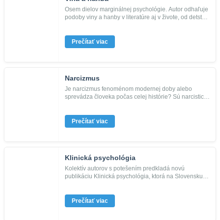
Osem dielov marginálnej psychológie. Autor odhaľuje
podoby viny a hanby v literatúre aj v živote, od detstva
po starobu,...
Prečítať viac
Narcizmus
Je narcizmus fenoménom modernej doby alebo
sprevádza človeka počas celej histórie? Sú narcistickí
len politici a celebri...
Prečítať viac
Klinická psychológia
Kolektív autorov s potešením predkladá novú
publikáciu Klinická psychológia, ktorá na Slovensku
opäť vychádza po tridsia...
Prečítať viac