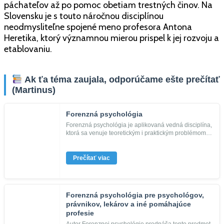
páchateľov až po pomoc obetiam trestných činov. Na
Slovensku je s touto náročnou disciplínou
neodmysliteľne spojené meno profesora Antona
Heretika, ktorý významnou mierou prispel k jej rozvoju a
etablovaniu.
Ak ťa téma zaujala, odporúčame ešte prečítať
(Martinus)
Forenzná psychológia
Forenzná psychológia je aplikovaná vedná disciplína,
ktorá sa venuje teoretickým i praktickým problémom
právnej praxe. Z...
Prečítať viac
Forenzná psychológia pre psychológov,
právnikov, lekárov a iné pomáhajúce
profesie