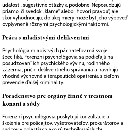
udalosti, sugestívne otázky a podobne. Neposudzujú
priamo, či svedok „klame“ alebo „hovorí pravdu“, ale
skôr vyhodnocujú, do akej miery môže byť jeho výpoveď
ovplyvnená rôznymi psychologickými faktormi.
Práca s mladistvými delikventmi
Psychológia mladistvých páchateľov má svoje
špecifiká. Forenzní psychológovia sa podieľajú na
posudzovaní ich psychického vývinu, rodinného
zázemia, príčin delikventného správania a navrhujú
vhodné výchovné a terapeutické opatrenia s cieľom
prevencie ďalšej kriminality.
Poradenstvo pre orgány činné v trestnom
konaní a súdy
Forenzní psychológovia poskytujú konzultácie a
školenia pre policajtov, vyšetrovateľov, prokurátorov a
sudcov v oblastiach ako sú techniky výsluchu,