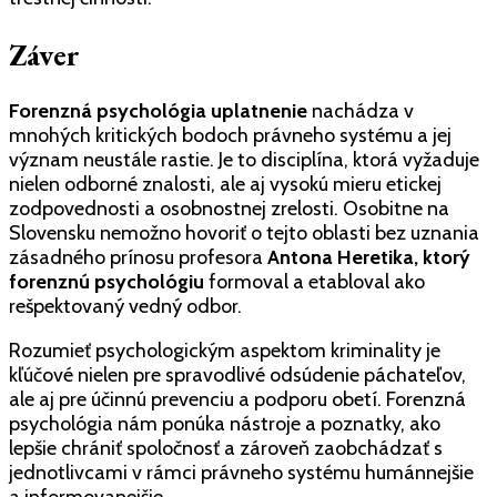
Záver
Forenzná psychológia uplatnenie
nachádza v
mnohých kritických bodoch právneho systému a jej
význam neustále rastie. Je to disciplína, ktorá vyžaduje
nielen odborné znalosti, ale aj vysokú mieru etickej
zodpovednosti a osobnostnej zrelosti. Osobitne na
Slovensku nemožno hovoriť o tejto oblasti bez uznania
zásadného prínosu profesora
Antona Heretika, ktorý
forenznú psychológiu
formoval a etabloval ako
rešpektovaný vedný odbor.
Rozumieť psychologickým aspektom kriminality je
kľúčové nielen pre spravodlivé odsúdenie páchateľov,
ale aj pre účinnú prevenciu a podporu obetí. Forenzná
psychológia nám ponúka nástroje a poznatky, ako
lepšie chrániť spoločnosť a zároveň zaobchádzať s
jednotlivcami v rámci právneho systému humánnejšie
a informovanejšie.