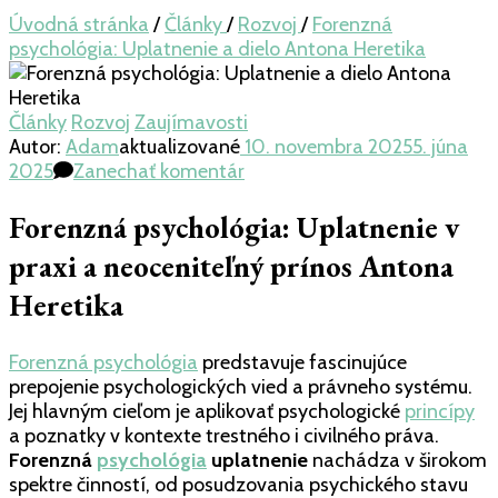
Úvodná stránka
/
Články
/
Rozvoj
/
Forenzná
psychológia: Uplatnenie a dielo Antona Heretika
Články
Rozvoj
Zaujímavosti
Autor:
Adam
aktualizované
10. novembra 2025
5. júna
k
2025
Zanechať komentár
článku
Forenzná
Forenzná psychológia: Uplatnenie v
psychológia:
praxi a neoceniteľný prínos Antona
Uplatnenie
a
Heretika
dielo
Antona
Forenzná psychológia
predstavuje fascinujúce
Heretika
prepojenie psychologických vied a právneho systému.
Jej hlavným cieľom je aplikovať psychologické
princípy
a poznatky v kontexte trestného i civilného práva.
Forenzná
psychológia
uplatnenie
nachádza v širokom
spektre činností, od posudzovania psychického stavu