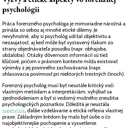
psychológii
Práca forenzného psychológa je mimoriadne náročná a
prináša so sebou aj mnohé etické dilemy. Je
nevyhnutné, aby si psychológ udržal objektivitu a
nezaujatosť, aj keď môže byť vystavený tlakom zo
strany objednávateľa posudku (napr. obhajoba,
obžaloba). Otázky dôvernosti informácií sú tiež
kľúčové, pričom v právnom kontexte môžu existovať
výnimky z jej povinného zachovávania (napr.
ohlasovacia povinnosť pri niektorých trestných činoch).
Forenzný psychológ musí byť neustále kritický voči
vlastným metódam a interpretáciám, vyhýbať sa
zjednodušeniam a byť si vedomý možného zneužitia
psychologických poznatkov. Dôležitá je neustála
supervízia
, ďalšie vzdelávanie a etická reflexia vlastnej
praxe. Základným krédom by malo byť úsilie o čo
najobjektívnejšie pochopenie a vysvetlenie