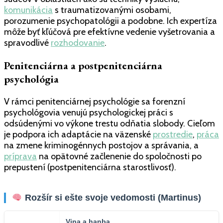
komunikácia
s traumatizovanými osobami,
porozumenie psychopatológii a podobne. Ich expertíza
môže byť kľúčová pre efektívne vedenie vyšetrovania a
spravodlivé
rozhodovanie
.
Penitenciárna a postpenitenciárna
psychológia
V rámci penitenciárnej psychológie sa forenzní
psychológovia venujú psychologickej práci s
odsúdenými vo výkone trestu odňatia slobody. Cieľom
je podpora ich adaptácie na väzenské
prostredie
,
práca
na zmene kriminogénnych postojov a správania, a
príprava
na opätovné začlenenie do spoločnosti po
prepustení (postpenitenciárna starostlivosť).
Rozšír si ešte svoje vedomosti (Martinus)
Vina a hanba