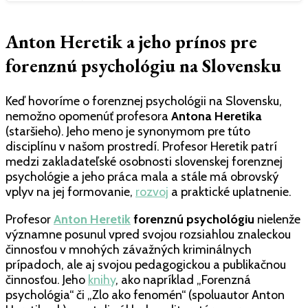
Anton Heretik a jeho prínos pre
forenznú psychológiu na Slovensku
Keď hovoríme o forenznej psychológii na Slovensku,
nemožno opomenúť profesora
Antona Heretika
(staršieho). Jeho meno je synonymom pre túto
disciplínu v našom prostredí. Profesor Heretik patrí
medzi zakladateľské osobnosti slovenskej forenznej
psychológie a jeho práca mala a stále má obrovský
vplyv na jej formovanie,
rozvoj
a praktické uplatnenie.
Profesor
Anton Heretik
forenznú psychológiu
nielenže
významne posunul vpred svojou rozsiahlou znaleckou
činnosťou v mnohých závažných kriminálnych
prípadoch, ale aj svojou pedagogickou a publikačnou
činnosťou. Jeho
knihy
, ako napríklad „Forenzná
psychológia“ či „Zlo ako fenomén“ (spoluautor Anton