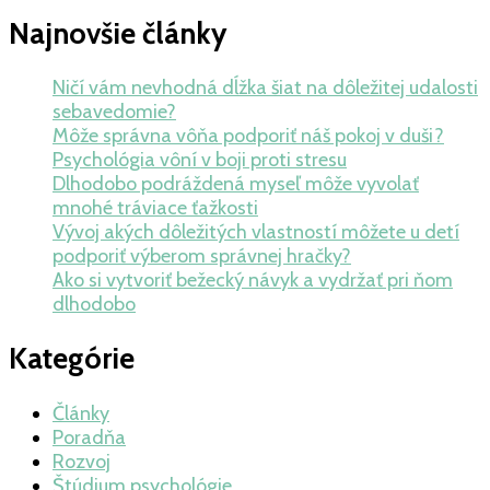
Najnovšie články
Ničí vám nevhodná dĺžka šiat na dôležitej udalosti
sebavedomie?
Môže správna vôňa podporiť náš pokoj v duši?
Psychológia vôní v boji proti stresu
Dlhodobo podráždená myseľ môže vyvolať
mnohé tráviace ťažkosti
Vývoj akých dôležitých vlastností môžete u detí
podporiť výberom správnej hračky?
Ako si vytvoriť bežecký návyk a vydržať pri ňom
dlhodobo
Kategórie
Články
Poradňa
Rozvoj
Štúdium psychológie