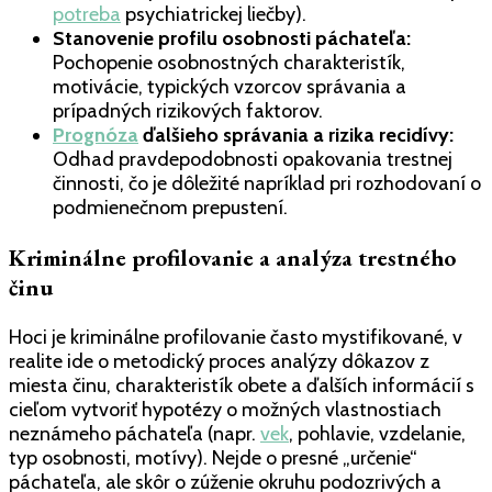
potreba
psychiatrickej liečby).
Stanovenie profilu osobnosti páchateľa:
Pochopenie osobnostných charakteristík,
motivácie, typických vzorcov správania a
prípadných rizikových faktorov.
Prognóza
ďalšieho správania a rizika recidívy:
Odhad pravdepodobnosti opakovania trestnej
činnosti, čo je dôležité napríklad pri rozhodovaní o
podmienečnom prepustení.
Kriminálne profilovanie a analýza trestného
činu
Hoci je kriminálne profilovanie často mystifikované, v
realite ide o metodický proces analýzy dôkazov z
miesta činu, charakteristík obete a ďalších informácií s
cieľom vytvoriť hypotézy o možných vlastnostiach
neznámeho páchateľa (napr.
vek
, pohlavie, vzdelanie,
typ osobnosti, motívy). Nejde o presné „určenie“
páchateľa, ale skôr o zúženie okruhu podozrivých a