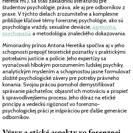
Heretik ml.), sa stali základnou literatúrou pre
študentov psychológie, práva, ale aj pre odborníkov z
praxe. V týchto dielach zrozumiteľne a komplexne
približuje kľúčové témy forenznej psychológie, ako sú
psychológia vraždy, sexuálne deviácie,
agresivita
,
psychopatia
a metodológia znaleckého dokazovania.
Mimoriadny prínos Antona Heretika spočíva aj v jeho
schopnosti prepojiť teoretické poznatky s praktickými
potrebami justície a polície. Jeho expertízy sa
vyznačovali hlbokým porozumením ľudskej psychiky,
analytickým myslením a schopnosťou jasne formulovať
zložité psychologické závery pre potreby právneho
konania. Svojou prácou pomohol demystifikovať
správanie páchateľov, objasniť ich motiváciu a prispieť
k spravodlivejšiemu procesu. Jeho dôraz na etické
princípy a vedeckú rigóznosť vo forenzno-
psychologickej práci je inšpiráciou pre ďalšie generácie
odborníkov.
Výzvy a etické aspekty vo forenznej